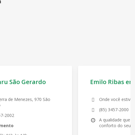
a
hru São Gerardo
Emilo Ribas em
erra de Menezes, 970 São
Onde você estiver
o
(85) 3457-2000
57-2002
A qualidade que v
imento
conforto do seu la