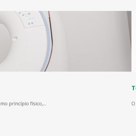
T
princípio físico,...
O