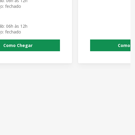
áb: 06h às 12h
o: fechado
áb: 06h às 12h
o: fechado
Como Chegar
Como C