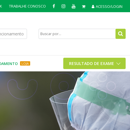
K
TRABALHE CONOSCO
ACESSO/LOGIN
uncionamento
RESULTADO DE EXAME
DAMENTO
LOJA