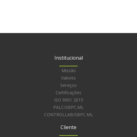
Institucional
Missão
Valores
Serviços
Certificações
ISO 9001 2015
PALC/SBPC.ML
CONTROLLAB/SBPC.ML
Cliente