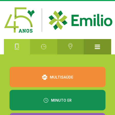
⠀⠀⠀⠀⠀⠀
MULTISAÚDE
MINUTO ER