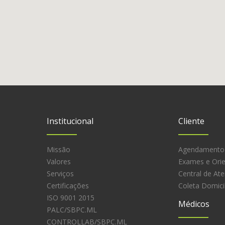
Institucional
Cliente
Missão
Agendamento
Valores
Exames e Ori
Serviços
Central de At
Certificações
Coleta Domicil
ISO 9001 2015
Médicos
PALC/SBPC.ML
CONTROLLAB/SBPC.ML