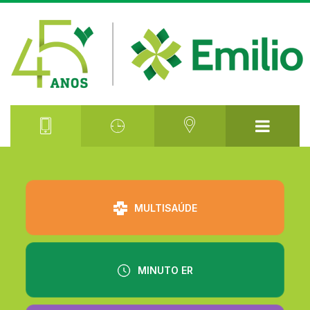
⠀⠀⠀⠀⠀⠀
MULTISAÚDE
MINUTO ER