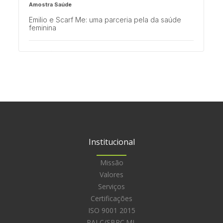
Amostra Saúde
Emilio e Scarf Me: uma parceria pela da saúde
feminina
Multisaúde
Março Lilás: Conscientização e vacinação contra
o HPV
Institucional
Missão
Valores
Serviços
Certificações
ISO 9001 2015
PALC/SBPC.ML