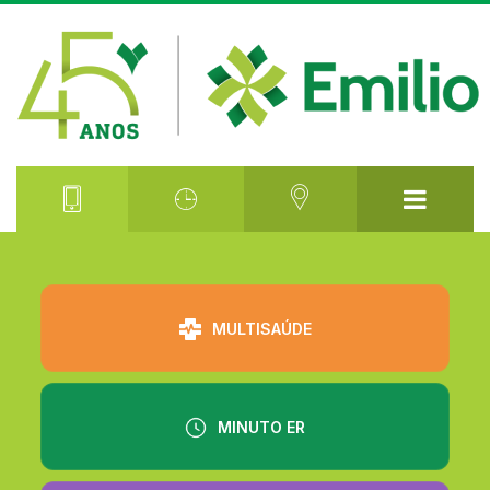
⠀⠀⠀⠀⠀⠀
MULTISAÚDE
MINUTO ER