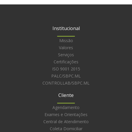
Institucional
Missão
Valores
Serviços
Certificações
ISO 9001 2015
PALC/SBPC.ML
CONTROLLAB/SBPC.ML
Cliente
Agendamento
Exames e Orientações
Central de Atendimento
Coleta Domiciliar