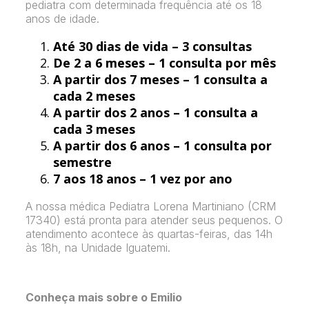
pediatra com determinada frequência até os 18
anos de idade.
Até 30 dias de vida – 3 consultas
De 2 a 6 meses – 1 consulta por mês
A partir dos 7 meses – 1 consulta a
cada 2 meses
A partir dos 2 anos – 1 consulta a
cada 3 meses
A partir dos 6 anos – 1 consulta por
semestre
7 aos 18 anos – 1 vez por ano
A nossa médica Pediatra Lorena Martiniano (CRM
17340) está pronta para atender seus pequenos. O
atendimento acontece às quartas-feiras, das 14h
às 18h, na Unidade Iguatemi.
Conheça mais sobre o Emilio