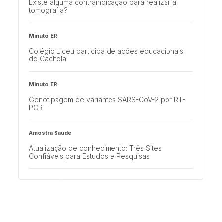
Existe alguma contraindicação para realizar a
tomografia?
Minuto ER
Colégio Liceu participa de ações educacionais
do Cachola
Minuto ER
Genotipagem de variantes SARS-CoV-2 por RT-
PCR
Amostra Saúde
Atualização de conhecimento: Três Sites
Confiáveis para Estudos e Pesquisas
Amostra Saúde
Corpo Clínico de Excelência: Conheça os
cardiologistas do Emilio