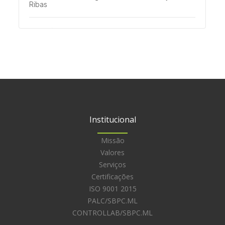
Ribas
Multisaúde
Férias com segurança: cuidados essenciais para
garantir a saúde das crianças
Institucional
Missão
Valores
Serviços
Certificações
ISO 9001 2015
PALC/SBPC.ML
CONTROLLAB/SBPC.ML