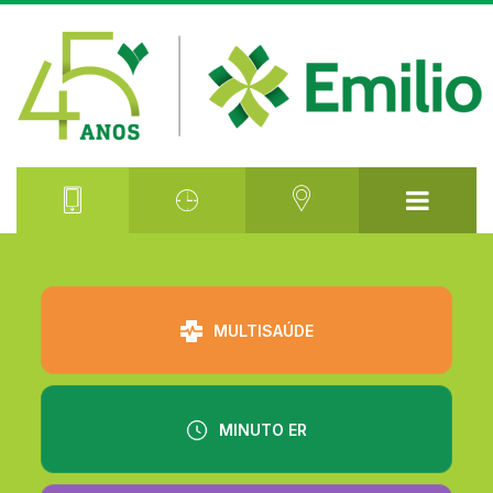
⠀⠀⠀⠀⠀⠀
MULTISAÚDE
MINUTO ER