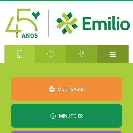
⠀⠀⠀⠀⠀⠀
MULTISAÚDE
MINUTO ER