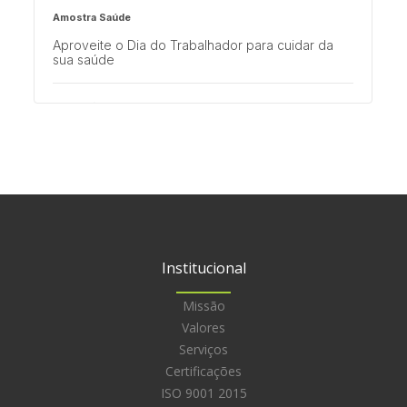
Amostra Saúde
Aproveite o Dia do Trabalhador para cuidar da
sua saúde
Multisaúde
Ressonância Magnética no Emilio: Tecnologia de
Ponta e Conforto para todos
Institucional
Missão
Valores
Serviços
Certificações
ISO 9001 2015