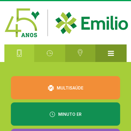
⠀⠀⠀⠀⠀⠀
MULTISAÚDE
MINUTO ER