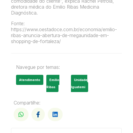
comodidade do cliente”, explica Rachel Petrola,
diretora médica do Emilio Ribas Medicina
Diagnóstica.
Fonte:
https://www.oestadoce.com.br/economia/emilio-
ribas-anuncia-abertura-de-megaunidade-em-
shopping-de-fortaleza/
Navegue por temas:
Atendimento
Emilio
Unidade
Ribas
Iguatemi
Compartilhe: