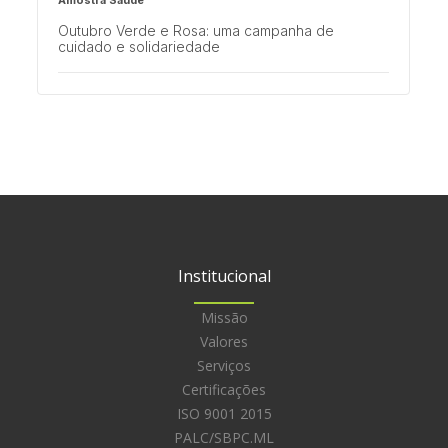
Amostra Saúde
Outubro Verde e Rosa: uma campanha de
cuidado e solidariedade
Minuto ER
Maraponga ganha a mais nova unidade Emilio
Ribas
Institucional
Missão
Valores
Serviços
Certificações
ISO 9001 2015
PALC/SBPC.ML