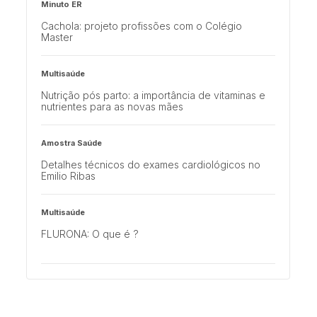
Minuto ER
Cachola: projeto profissões com o Colégio
Master
Multisaúde
Nutrição pós parto: a importância de vitaminas e
nutrientes para as novas mães
Amostra Saúde
Detalhes técnicos do exames cardiológicos no
Emilio Ribas
Multisaúde
FLURONA: O que é ?
Minuto ER
Aconteceu no Emilio o Workshop IA na Saúde