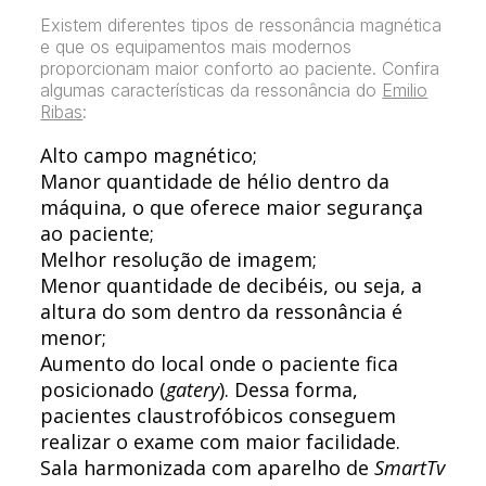
Existem diferentes tipos de ressonância magnética
e que os equipamentos mais modernos
proporcionam maior conforto ao paciente. Confira
algumas características da ressonância do
Emilio
Ribas
:
Alto campo magnético;
Manor quantidade de hélio dentro da
máquina, o que oferece maior segurança
ao paciente;
Melhor resolução de imagem;
Menor quantidade de decibéis, ou seja, a
altura do som dentro da ressonância é
menor;
Aumento do local onde o paciente fica
posicionado (
gatery
). Dessa forma,
pacientes claustrofóbicos conseguem
realizar o exame com maior facilidade.
Sala harmonizada com aparelho de
SmartTv