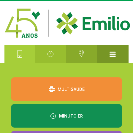
⠀⠀⠀⠀⠀⠀
MULTISAÚDE
MINUTO ER