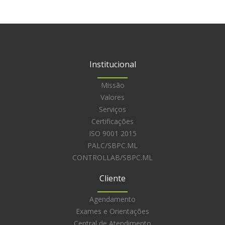
Institucional
Missão
Valores
Serviços
Certificações
ISO 9001 2015
PALC/SBPC.ML
CONTROLLAB/SBPC.ML
Cliente
Agendamento
Exames e Orientações
Central de Atendimento