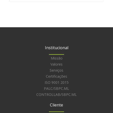
Minuto ER
Cachola: Uma abordagem educacional única e
divertida
Institucional
Missão
Valores
Serviços
Certificações
ISO 9001 2015
PALC/SBPC.ML
CONTROLLAB/SBPC.ML
Cliente