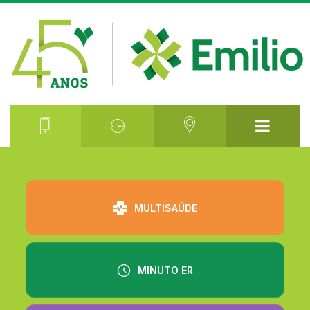
⠀⠀⠀⠀⠀⠀
MULTISAÚDE
MINUTO ER