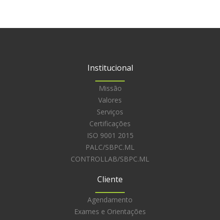
Institucional
Missão
Valores
Serviços
Certificações
ISO 9001 2015
PALC/SBPC.ML
CONTROLLAB/SBPC.ML
Cliente
Agendamento
Exames e Orientações