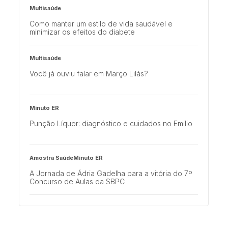
Multisaúde
Como manter um estilo de vida saudável e
minimizar os efeitos do diabete
Multisaúde
Você já ouviu falar em Março Lilás?
Minuto ER
Punção Líquor: diagnóstico e cuidados no Emilio
Amostra SaúdeMinuto ER
A Jornada de Ádria Gadelha para a vitória do 7º
Concurso de Aulas da SBPC
Minuto ER
Emilio lança campanha Outubro Verde e Rosa