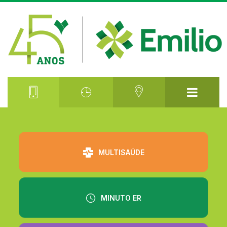
⠀⠀⠀⠀⠀⠀
MULTISAÚDE
MINUTO ER