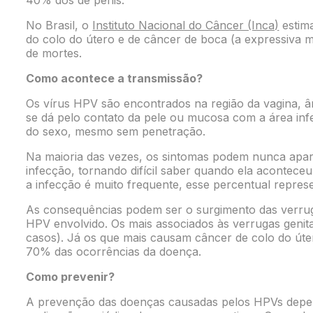
40% dos de pênis.
No Brasil, o
Instituto Nacional do Câncer (Inca)
estim
do colo do útero e de câncer de boca (a expressiva
de mortes.
Como acontece a transmissão?
Os vírus HPV são encontrados na região da vagina, ân
se dá pelo contato da pele ou mucosa com a área infe
do sexo, mesmo sem penetração.
Na maioria das vezes, os sintomas podem nunca apar
infecção, tornando difícil saber quando ela acontec
a infecção é muito frequente, esse percentual repres
As consequências podem ser o surgimento das verrug
HPV envolvido. Os mais associados às verrugas genita
casos). Já os que mais causam câncer de colo do úte
70% das ocorrências da doença.
Como prevenir?
A prevenção das doenças causadas pelos HPVs depen