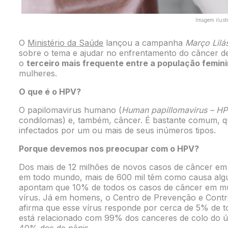
Imagem ilustr
O
Ministério da Saúde
lançou a campanha
Março Lilá
sobre o tema e ajudar no enfrentamento do câncer de
o
terceiro mais frequente entre a população femin
mulheres.
O que é o HPV?
O papilomavirus humano (
Human papillomavirus – H
condilomas) e, também, câncer. É bastante comum, 
infectados por um ou mais de seus inúmeros tipos.
Porque devemos nos preocupar com o HPV?
Dos mais de 12 milhões de novos casos de câncer e
em todo mundo, mais de 600 mil têm como causa alg
apontam que 10% de todos os casos de câncer em mul
vírus. Já em homens, o Centro de Prevenção e Cont
afirma que esse vírus responde por cerca de 5% de 
está relacionado com 99% dos canceres de colo do 