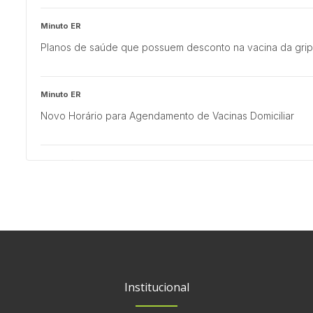
Minuto ER
Planos de saúde que possuem desconto na vacina da gri
Minuto ER
Novo Horário para Agendamento de Vacinas Domiciliar
Multisaúde
Minimizando os efeitos do diabetes: Estratégias para um es
Institucional