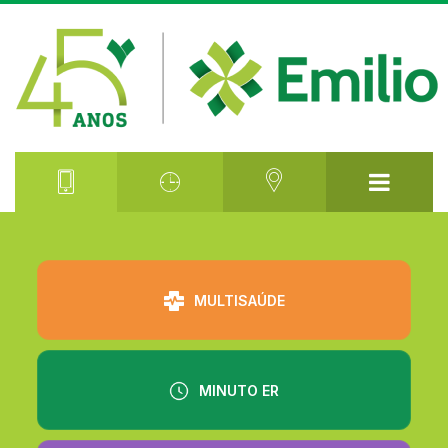
⠀⠀⠀⠀⠀⠀
MULTISAÚDE
MINUTO ER