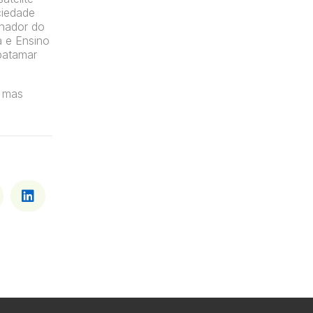
ciedade
enador do
a e Ensino
patamar
, mas