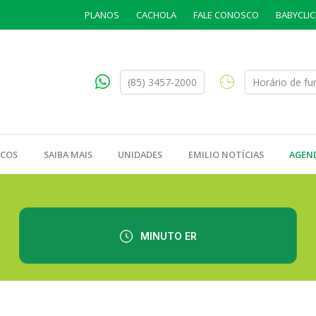
PLANOS
CACHOLA
FALE CONOSCO
BABYCLIC
(85) 3457-2000
Horário de f
ICOS
SAIBA MAIS
UNIDADES
EMILIO NOTÍCIAS
AGEN
MINUTO ER