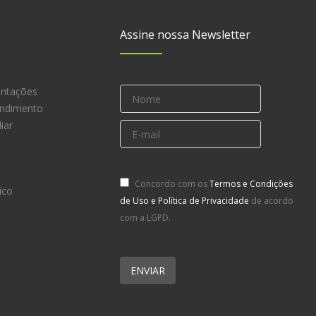
Assine nossa Newsletter
entações
endimento
iar
Concordo com os
Termos e Condições
ico
de Uso e Política de Privacidade
de acordo
com a LGPD.