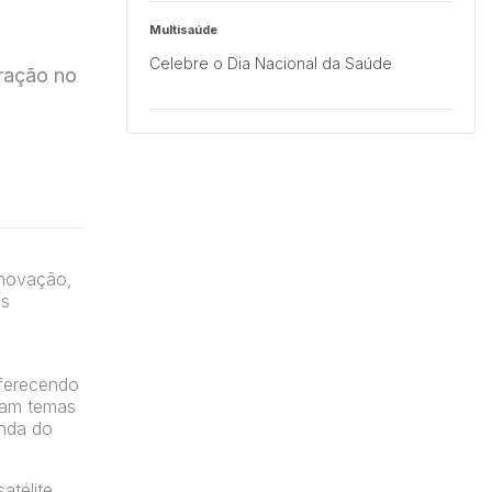
Multisaúde
Celebre o Dia Nacional da Saúde
oração no
Minuto ER
Aula Médica para Cardiologistas: Uma
Noite de Conhecimento
inovação,
es
oferecendo
ram temas
unda do
atélite