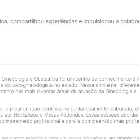
ca, compartilhou experiências e impulsionou a colab
Ginecologia e Obstetrícia
foi um centro de conhecimento e 
ica do tocoginecologista no estado. Nesse ambiente, diferent
imento nas mais diversas áreas de atuação da Ginecologia e
a, a programação científica foi cuidadosamente elaborada, 
as até
Workshops
e Mesas Redondas. Essas sessões aborda
 o aprimoramento profissional e para a compreensão mais prof
, marcando presença com um
stand
inovador e um simpósio s