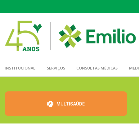
INSTITUCIONAL
SERVIÇOS
CONSULTAS MÉDICAS
MÉD
⠀⠀⠀⠀⠀⠀
MULTISAÚDE