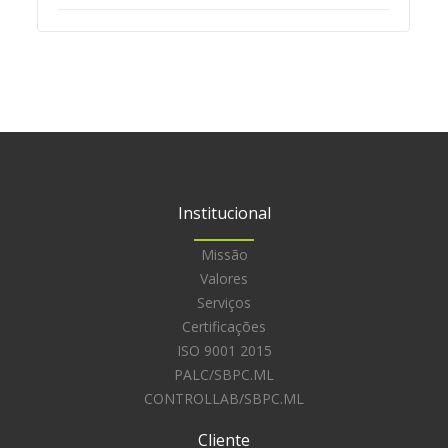
Minuto ER
Cachola agita fevereiro de 2024 com atividades
educativas e festivas
Institucional
Missão
Valores
Serviços
Certificações
ISO 9001 2015
PALC/SBPC.ML
CONTROLLAB/SBPC.ML
Cliente