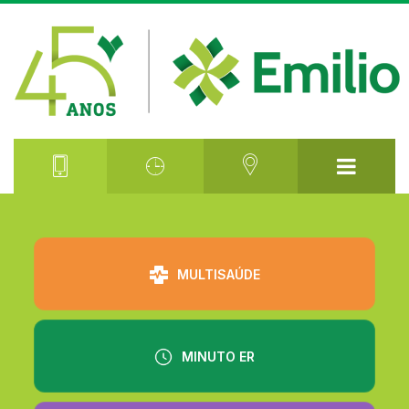
⠀⠀⠀⠀⠀⠀
MULTISAÚDE
MINUTO ER