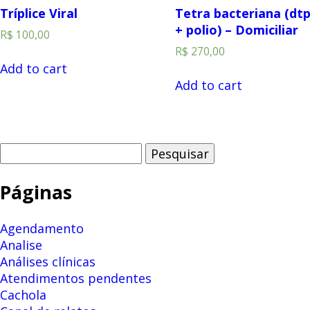
Tríplice Viral
Tetra bacteriana (dt
+ polio) – Domiciliar
R$
100,00
R$
270,00
Add to cart
Add to cart
Pesquisar
por:
Páginas
Agendamento
Analise
Análises clínicas
Atendimentos pendentes
Cachola