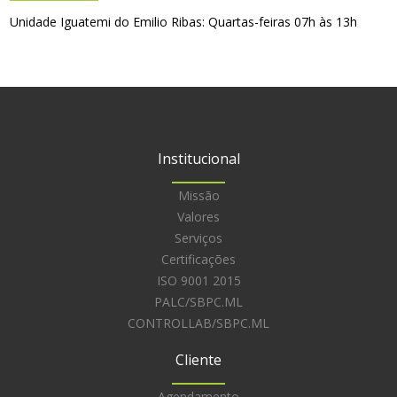
Unidade Iguatemi do Emilio Ribas: Quartas-feiras 07h às 13h
Institucional
Missão
Valores
Serviços
Certificações
ISO 9001 2015
PALC/SBPC.ML
CONTROLLAB/SBPC.ML
Cliente
Agendamento