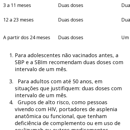
3 a 11 meses
Duas doses
Duas
12 a 23 meses
Duas doses
Duas
A partir dos 24 meses
Duas doses
Um 
Para adolescentes não vacinados antes, a
SBP e a SBIm recomendam duas doses com
intervalo de um mês.
Para adultos com até 50 anos, em
situações que justifiquem: duas doses com
intervalo de um mês.
Grupos de alto risco, como pessoas
vivendo com HIV, portadores de asplenia
anatômica ou funcional, que tenham
deficiência de complemento ou em uso de