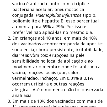
vacina é aplicada junto com a tríplice
bacteriana acelular, pneumocócica
conjugada,
Haemophilus influenzae
tipo b,
poliomielite e hepatite B, esse percentual
aumenta para 69% a 79%. Por isso é
preferível não aplicá-las no mesmo dia.
Em crianças até 10 anos, em mais de 10%
dos vacinados acontecem: perda de apetite;
sonolência; choro persistente; irritabilidade;
diarreia; vômitos; erupções na pele;
sensibilidade no local da aplicação e ao
movimentar o membro onde foi aplicada a
vacina; reações locais (dor, calor,
vermelhidão, inchaço). Em 0,01% a 0,1%
ocorrem urticária e outras reações
alérgicas. Até o momento não foi observada
anafilaxia.
Em mais de 10% dos vacinados com mais de
11 anos ocorre cefaleia; náuseas; dor nos