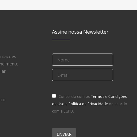
Assine nossa Newsletter
entações
endimento
iar
Concordo com os
Termos e Condições
ico
de Uso e Política de Privacidade
de acordo
com a LGPD.