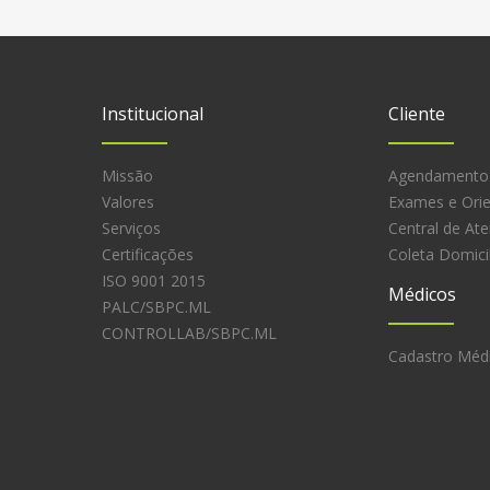
Institucional
Cliente
Missão
Agendamento
Valores
Exames e Ori
Serviços
Central de At
Certificações
Coleta Domicil
ISO 9001 2015
Médicos
PALC/SBPC.ML
CONTROLLAB/SBPC.ML
Cadastro Méd