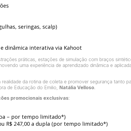
ções
ulhas, seringas, scalp)
 e dinâmica interativa via Kahoot
strações práticas, estações de simulação com braços sintétic
romovendo uma experiência de aprendizado dinâmica e aplicad
 a realidade da rotina de coleta e promover segurança tanto p
dora de Educação do Emilio,
Natália Velloso
.
ções promocionais exclusivas
:
soa – por tempo limitado*)
 ou R$ 247,00 a dupla (por tempo limitado*)