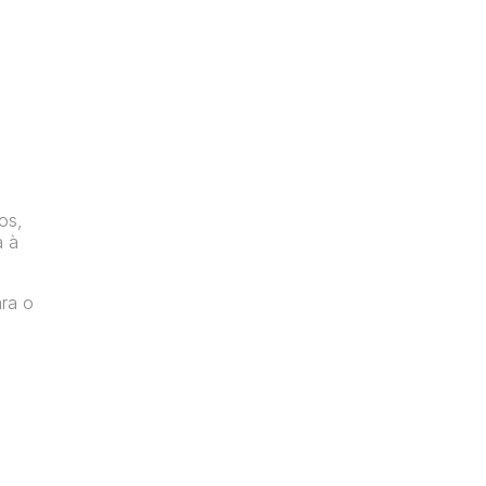
os,
a à
ara o