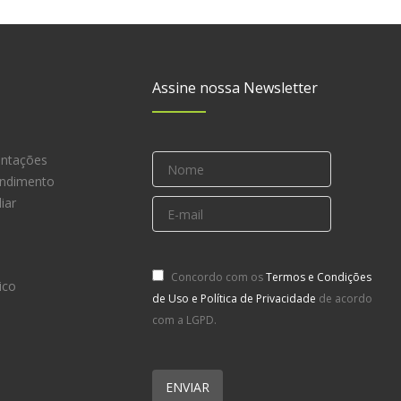
Assine nossa Newsletter
entações
endimento
iar
Concordo com os
Termos e Condições
ico
de Uso e Política de Privacidade
de acordo
com a LGPD.