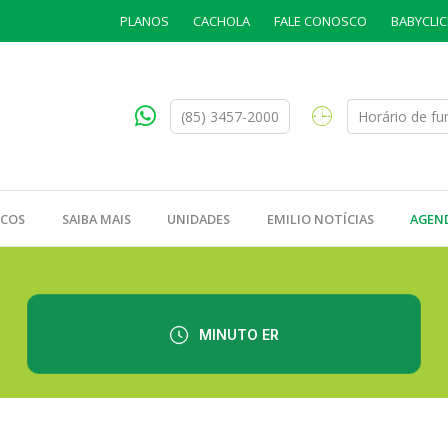
PLANOS
CACHOLA
FALE CONOSCO
BABYCLIC
(85) 3457-2000
Horário de f
ICOS
SAIBA MAIS
UNIDADES
EMILIO NOTÍCIAS
AGEN
MINUTO ER