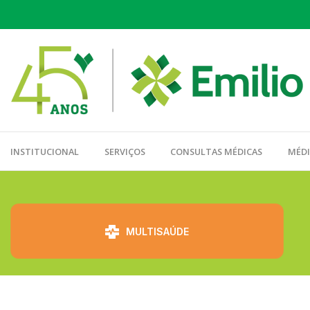
INSTITUCIONAL
SERVIÇOS
CONSULTAS MÉDICAS
MÉD
⠀⠀⠀⠀⠀⠀
MULTISAÚDE