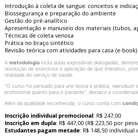
Introdução à coleta de sangue: conceitos e indica
Biossegurança e preparação do ambiente
Gestão do pré-analítico
Apresentação e manuseio dos materiais (tubos, ag
Técnicas de coleta venosa
Prática no braço sintético
Revisão teórica com atividades para casa (e-book)
A
metodologia
inclui aulas expositivas dialogadas, demon
resolução de exercícios e aplicação de quiz interativo, p
realidade do serviço de saúde.
“O curso foi pensado para unir teoria e prática, reproduzir
profissional quanto para o paciente”, destaca a coordena
Além da qualidade reconhecida, o curso conta com
condi
Inscrição individual promocional
: R$ 247,00
Inscrição em dupla
: R$ 447,00 (R$ 223,50 por pes
Estudantes pagam metade
: R$ 148,50 individual