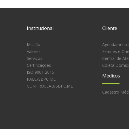
Institucional
Cliente
Missão
Agendamento
Valores
Exames e Ori
Serviços
Central de At
Certificações
Coleta Domicil
ISO 9001 2015
Médicos
PALC/SBPC.ML
CONTROLLAB/SBPC.ML
Cadastro Méd