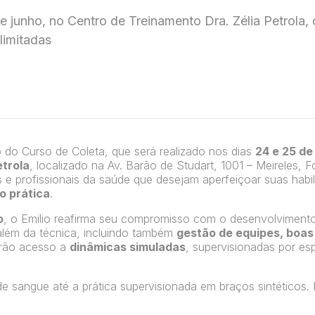
e junho, no Centro de Treinamento Dra. Zélia Petrola,
limitadas
o do Curso de Coleta, que será realizado nos dias
24 e 25 de
etrola
, localizado na Av. Barão de Studart, 1001 – Meireles, F
 e profissionais da saúde que desejam aperfeiçoar suas habi
o prática
.
o
, o Emilio reafirma seu compromisso com o desenvolviment
além da técnica, incluindo também
gestão de equipes, boas
terão acesso a
dinâmicas simuladas
, supervisionadas por esp
sangue até a prática supervisionada em braços sintéticos. 