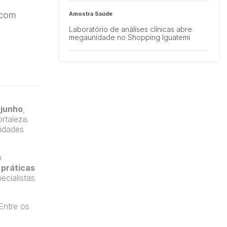
 com
Amostra Saúde
Laboratório de análises clínicas abre
megaunidade no Shopping Iguatemi
Minuto ER
Os testes de HIV, HBV e HCV foram
internalizados
 junho
,
ortaleza.
lidades
o
 práticas
ecialistas
Entre os