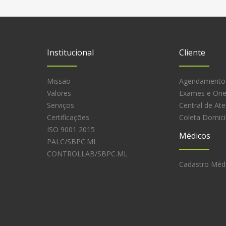
Institucional
Cliente
Missão
Agendamento
Valores
Exames e Ori
Serviços
Central de At
Certificações
Coleta Domicil
ISO 9001 2015
Médicos
PALC/SBPC.ML
CONTROLLAB/SBPC.ML
Cadastro Méd