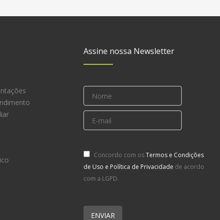
Assine nossa Newsletter
entações
endimento
iar
Concordo com os
Termos e Condições
ico
de Uso e Política de Privacidade
de acordo
com a LGPD.