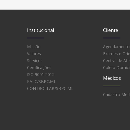
Institucional
Cliente
Missão
Agendamento
Valores
Exames e Ori
Serviços
Central de At
Certificações
Coleta Domicil
ISO 9001 2015
Médicos
PALC/SBPC.ML
CONTROLLAB/SBPC.ML
Cadastro Méd