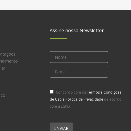
Assine nossa Newsletter
entações
endimento
iar
Concordo com os
Termos e Condições
ico
de Uso e Política de Privacidade
de acordo
com a LGPD.