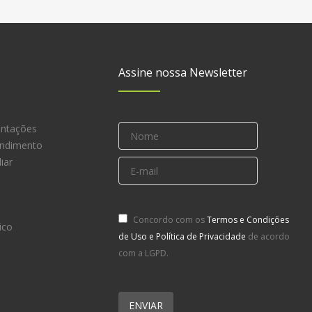
Assine nossa Newsletter
entações
endimento
iar
Concordo com os
Termos e Condições
ico
de Uso e Política de Privacidade
de acordo
com a LGPD.