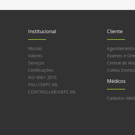
Institucional
Cliente
Missão
Agendamento
Valores
Exames e Ori
Serviços
Central de At
Certificações
Coleta Domicil
ISO 9001 2015
Médicos
PALC/SBPC.ML
CONTROLLAB/SBPC.ML
Cadastro Méd