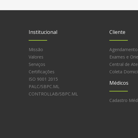
Institucional
Cliente
Missão
Agendamento
Valores
Exames e Ori
Serviços
Central de At
Certificações
Coleta Domicil
ISO 9001 2015
Médicos
PALC/SBPC.ML
CONTROLLAB/SBPC.ML
Cadastro Méd