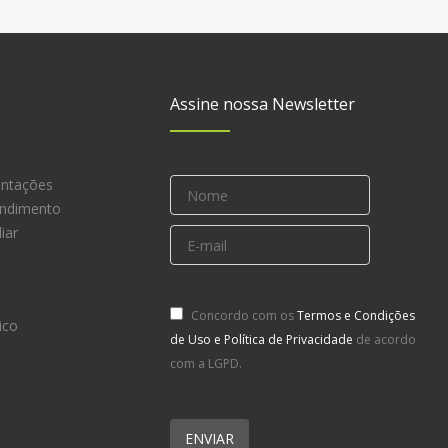
Assine nossa Newsletter
entações
endimento
iar
Concordo com os
Termos e Condições
ico
de Uso e Política de Privacidade
de acordo
com a LGPD.