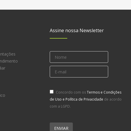
Assine nossa Newsletter
entações
endimento
iar
Concordo com os
Termos e Condições
ico
de Uso e Política de Privacidade
de acordo
com a LGPD.