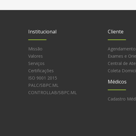
Institucional
Cliente
Missão
Agendamento
Valores
Exames e Ori
Serviços
Central de At
Certificações
Coleta Domicil
ISO 9001 2015
Médicos
PALC/SBPC.ML
CONTROLLAB/SBPC.ML
Cadastro Méd