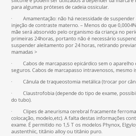
silicone e podem ser utilizados a depender da marca e
para algumas próteses de cadeia ossicular.
· Amamentação: não há necessidade de suspender 
injeção de contraste materno. – Menos do que 0,0004%
mãe será absorvido pelo organismo da criança no pe
primeiras 24horas, portanto não é necessário suspende
suspender aleitamento por 24 horas, retirando previ
mamadas >
· Cabos de marcapasso epicárdico sem o aparelho c
seguros. Cabos de marcapasso intravenosos, mesmo is
· Cânula de traqueostomia metálica (trocar por cânul
· Claustrofobia (depende do tipo de exame, possibi
do tubo).
· Clipes de aneurisma cerebral fracamente ferromag
colocação, modelo,etc). A falta destas informações cont
exame. É permitido no 1,5 T os modelos Phynox, Elgyl
austenthiic, titânio alloy ou titânio puro.