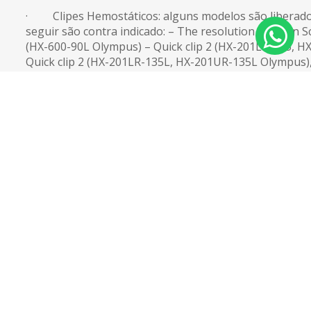
· Clipes Hemostáticos: alguns modelos são liberado
seguir são contra indicado: – The resolution (Boston Sci
(HX-600-90L Olympus) – Quick clip 2 (HX-201LR-135, H
Quick clip 2 (HX-201LR-135L, HX-201UR-135L Olympus),
Clipping Device (TRICLIP). #Outros clipes cirúrgicos me
exame, exceto os de aneurisma cerebral).
· Clipe Hemostático gastrintestinal: Verificar o temp
meses considerado seguro. Caso necessário fazer ant
paciente a uma radiografia e mostrar para o radiologis
· Expansores mamários são seguros, exceto os dos t
Barbara). Os expansores do tipo McGhan devem ter a 
como o modelo para possível consulta e liberação da r
McGhan modelo 150 é compativel e está liberado para 
· Filtro de veia cava (checar modelo, se não for tes
não realizar, antes de 8 semanas). Somente realizar no
· Gestante: