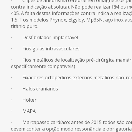
· Clipes de aneurisma cerebral ferromagnéticos (an
contra indicação absoluta). Não pode realizar RM os 
405. A falta destas informações contra indica a realiza
1,5 T os modelos Phynox, Elgyloy, Mp35N, aço inox auste
titânio puro.
· Desfibrilador implantável
· Fios guias intravasculares
· Fios metálicos de localização pré-cirúrgica mamári
especificamente compatíveis)
· Fixadores ortopédicos externos metálicos não-re
· Halos cranianos
· Holter
· MAPA
· Marcapasso cardíaco: antes de 2015 todos são con
devem conter a opção modo ressonância e obrigatoria