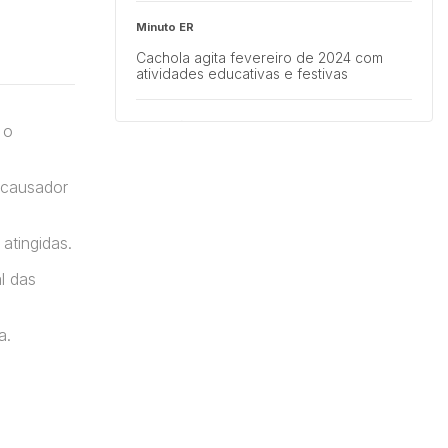
Minuto ER
Cachola agita fevereiro de 2024 com
atividades educativas e festivas
Multisaúde
 o
O que é Diabetes Mellitus? | Novembro
Azul
 causador
atingidas.
l das
a.