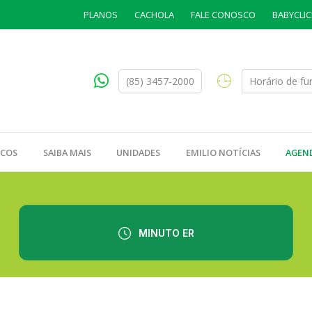
PLANOS
CACHOLA
FALE CONOSCO
BABYCLIC
(85) 3457-2000
Horário de f
ICOS
SAIBA MAIS
UNIDADES
EMILIO NOTÍCIAS
AGEN
MINUTO ER