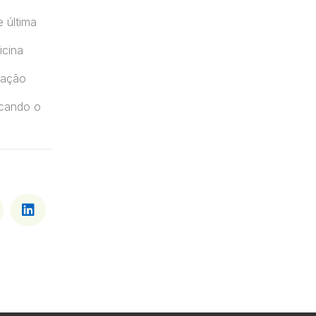
 última
icina
zação
scando o