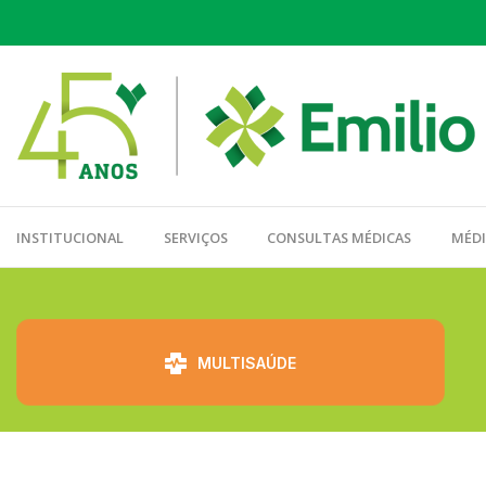
INSTITUCIONAL
SERVIÇOS
CONSULTAS MÉDICAS
MÉD
⠀⠀⠀⠀⠀⠀
MULTISAÚDE