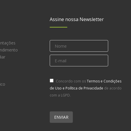
Assine nossa Newsletter
entações
endimento
iar
Concordo com os
Termos e Condições
ico
de Uso e Política de Privacidade
de acordo
com a LGPD.