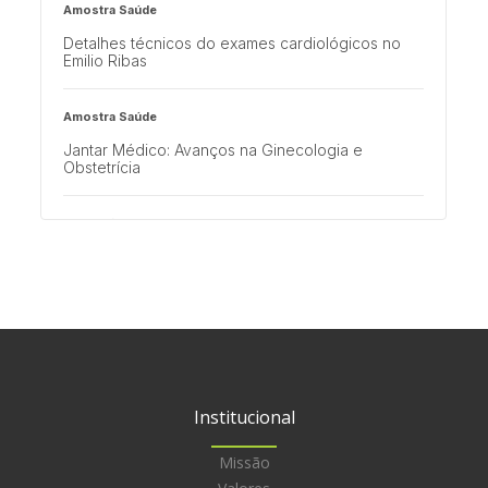
Amostra Saúde
Detalhes técnicos do exames cardiológicos no
Emilio Ribas
Amostra Saúde
Jantar Médico: Avanços na Ginecologia e
Obstetrícia
Multisaúde
Cuidados para proteger a saúde do seu filho
nessa volta às aulas
Institucional
Missão