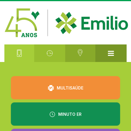
⠀⠀⠀⠀⠀⠀
MULTISAÚDE
MINUTO ER