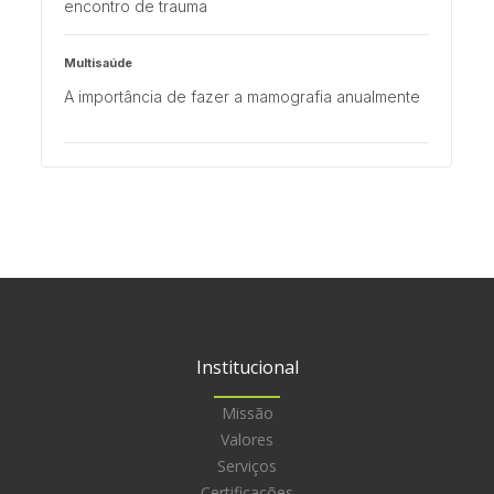
encontro de trauma
Multisaúde
A importância de fazer a mamografia anualmente
Minuto ER
Aula Médica para Cardiologistas: Uma Noite de
Conhecimento
Institucional
Missão
Valores
Serviços
Certificações