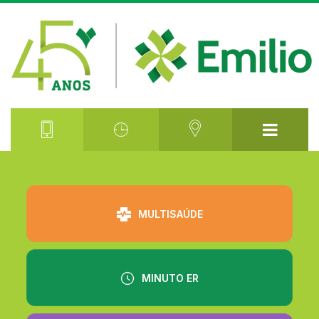
⠀⠀⠀⠀⠀⠀
MULTISAÚDE
MINUTO ER