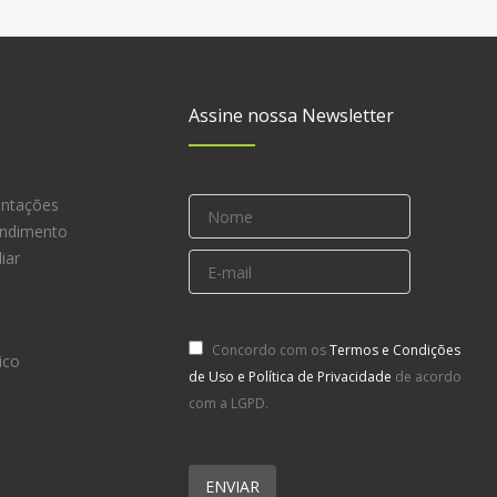
Assine nossa Newsletter
entações
endimento
iar
Concordo com os
Termos e Condições
ico
de Uso e Política de Privacidade
de acordo
com a LGPD.