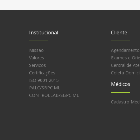
Institucional
Cliente
Missão
Agendamento
Valores
Exames e Ori
Serviços
Central de At
Certificações
Coleta Domicil
ISO 9001 2015
Médicos
PALC/SBPC.ML
CONTROLLAB/SBPC.ML
Cadastro Méd