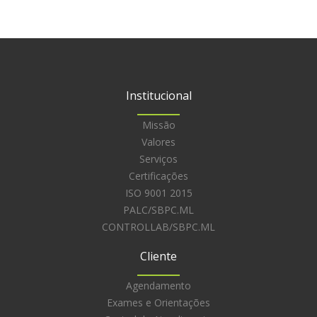
Institucional
Missão
Valores
Serviços
Certificações
ISO 9001 2015
PALC/SBPC.ML
CONTROLLAB/SBPC.ML
Cliente
Agendamento
Exames e Orientações