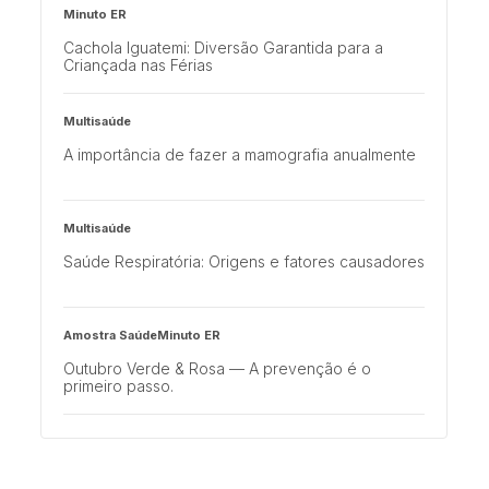
Minuto ER
Cachola Iguatemi: Diversão Garantida para a
Criançada nas Férias
Multisaúde
A importância de fazer a mamografia anualmente
Multisaúde
Saúde Respiratória: Origens e fatores causadores
Amostra SaúdeMinuto ER
Outubro Verde & Rosa — A prevenção é o
primeiro passo.
Minuto ER
Campanha Outubro Verde e Rosa foi prorrogada