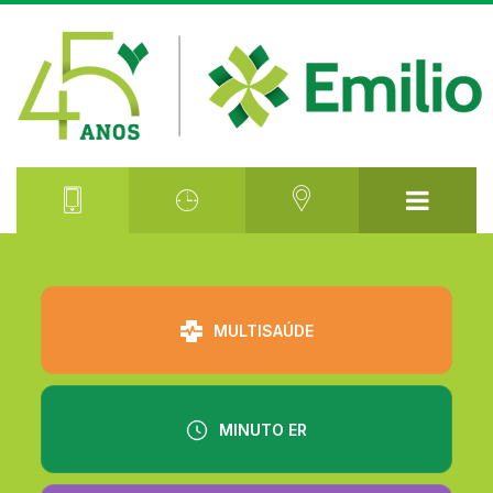
⠀⠀⠀⠀⠀⠀
MULTISAÚDE
MINUTO ER